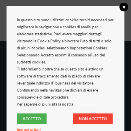
leggi tutto
In questo sito sono utilizzati cookies tecnici necessari per
migliorare la navigazione e cookies di analisi per
elaborare statistiche. Puoi avere maggiori dettagli
visitando la Cookie Policy e bloccare l'uso di tutti o solo
di alcuni cookies, selezionando Impostazioni Cookies.
Selezionando Accetto esprimi il consenso all'uso dei
suddetti cookies.
Azienda
Ti informiamo inoltre che su questo sito è attivo un
software di tracciamento dati in grado di rilevare
Chi Siamo
l’eventuale indirizzo IP business del visitatore.
Gruppo HDQ
Continuando nella navigazione dichiari di essere
Codice Etico
consapevole di tale procedura.
Servizio Conto Terzi
Per saperne di più visita la nostra
Privacy Policy
Officina Meccanica Interna
Certificazioni
ACCETTO
NON ACCETTO
Lavora con noi
Impostazioni