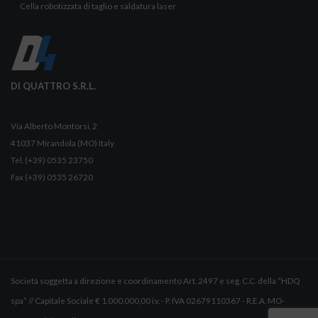
Cella robotizzata di taglio e saldatura laser
DI QUATTRO S.R.L.
Via Alberto Montorsi, 2
41037 Mirandola (MO) Italy
Tel. (+39) 0535 23750
Fax (+39) 0535 26720
Società soggetta a direzione e coordinamento Art. 2497 e seg. C.C. della “HDQ
spa” // Capitale Sociale € 1.000.000,00 i.v. - P. IVA 02679110367 - R.E.A. MO-