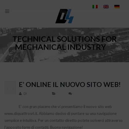
TECHNICAL SOLUTIONS FOR
MECHANICAL INDUSTRY
E’ ONLINE IL NUOVO SITO WEB!
15
Di
info_lo87i96m
News
0 Commenti
Gen
E’ con gran piacere che vi presentiamo il nuovo sito web
www.diquattrosrl.it. Abbiamo deciso di puntare su una navigazione
semplice e intuitiva. Per un contatto diretto potete scriverci attraverso
l’apposito form di contatti. Buona navigazione!