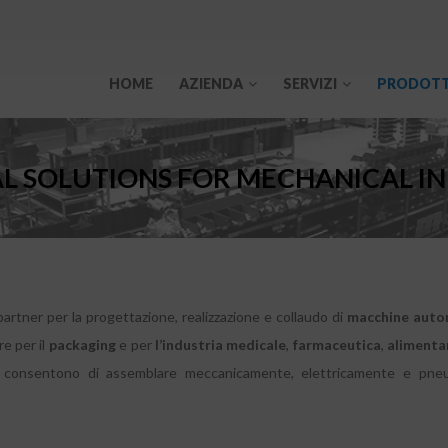
HOME
AZIENDA
SERVIZI
PRODOTT
L SOLUTIONS FOR MECHANICAL I
rtner per la progettazione, realizzazione e collaudo di
macchine auto
re per il
packaging
e per
l’industria medicale
,
farmaceutica
,
alimenta
ori consentono di assemblare meccanicamente, elettricamente e p