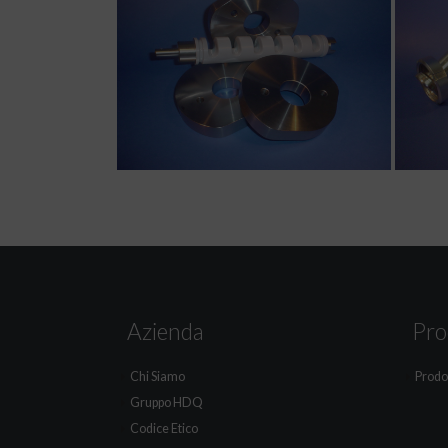
Azienda
Pro
Chi Siamo
Prodot
Gruppo HDQ
Codice Etico