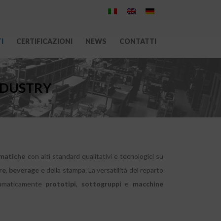
I
CERTIFICAZIONI
NEWS
CONTATTI
NDUSTRY
matiche
con alti standard qualitativi e tecnologici su
re
,
beverage
e della stampa. La versatilità del reparto
neumaticamente
prototipi
,
sottogruppi
e
macchine