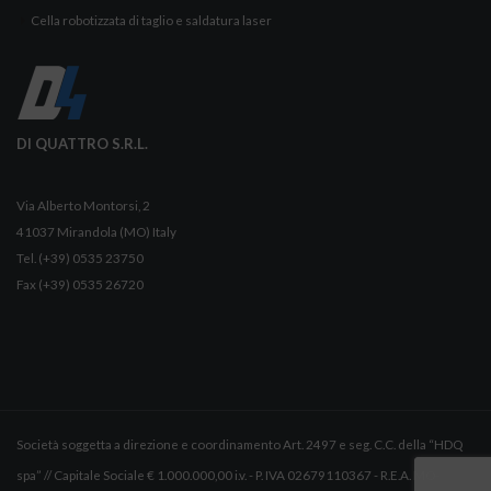
Cella robotizzata di taglio e saldatura laser
DI QUATTRO S.R.L.
Via Alberto Montorsi, 2
41037 Mirandola (MO) Italy
Tel. (+39) 0535 23750
Fax (+39) 0535 26720
Società soggetta a direzione e coordinamento Art. 2497 e seg. C.C. della “HDQ
spa” // Capitale Sociale € 1.000.000,00 i.v. - P. IVA 02679110367 - R.E.A. MO-