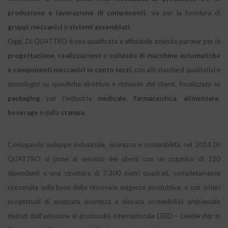
produzione e lavorazione di componenti
, sia per la fornitura di
gruppi meccanici
e
sistemi assemblati
.
Oggi, DI QUATTRO è una qualificata e affidabile azienda partner per la
progettazione
,
realizzazione
e
collaudo di macchine automatiche
e componenti meccanici in conto terzi
, con alti standard qualitativi e
tecnologici su specifiche direttive e richieste dei clienti, focalizzata su
packaging
per l’industria
medicale
,
farmaceutica
,
alimentare
,
beverage
e della
stampa
.
Coniugando sviluppo industriale, sicurezza e sostenibilità, nel 2014 DI
QUATTRO si pone al servizio dei clienti con un organico di 120
dipendenti e una struttura di 7.300 metri quadrati, completamente
ricostruita sulla base delle rinnovate esigenze produttive, e con criteri
progettuali di avanzata sicurezza e elevata sostenibilità ambientale
dettati dall’adesione al protocollo internazionale LEED – Leadership in