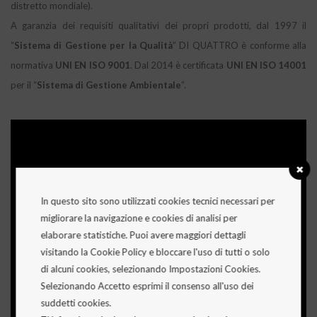
distretto mondiale).
A garanzia dei requisiti qualitativi dei propri prodotti, dal 1997 il
“
Sistema di Gestione per la Qualità
” DI QUATTRO è conforme alla
normativa
UNI EN ISO 9001
. Dal 2014 è certificata
UNI EN ISO 14001
per il “
Sistema di Gestione Ambientale
”.
In questo sito sono utilizzati cookies tecnici necessari per
migliorare la navigazione e cookies di analisi per
elaborare statistiche. Puoi avere maggiori dettagli
visitando la Cookie Policy e bloccare l'uso di tutti o solo
di alcuni cookies, selezionando Impostazioni Cookies.
Selezionando Accetto esprimi il consenso all'uso dei
suddetti cookies.