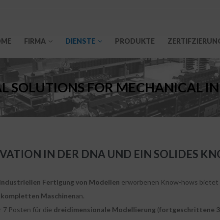
OME
FIRMA
DIENSTE
PRODUKTE
ZERTIFZIERUN
L SOLUTIONS FOR MECHANICAL I
OVATION IN DER DNA UND EIN SOLIDES 
industriellen Fertigung von Modellen
erworbenen Know-hows bietet sich
n
kompletten Maschinen
an.
 7 Posten für die
dreidimensionale Modellierung
(
fortgeschrittene 