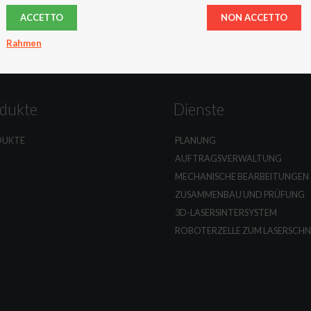
ACCETTO
NON ACCETTO
Rahmen
dukte
Dienste
DUKTE
PLANUNG
AUFTRAGSVERWALTUNG
MECHANISCHE BEARBEITUNGEN
ZUSAMMENBAU UND PRÜFUNG
3D-LASERSINTERSYSTEM
ROBOTERZELLE ZUM LASERSCHN