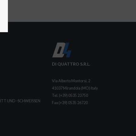
DI QUATTRO S.R.L.
Via Alberto Montorsi, 2
41037 Mirandola (MO) Italy
Tel. (+39) 0535 23750
ITT UND -SCHWEISSEN
Fax (+39) 0535 26720