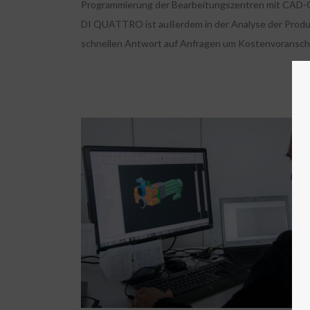
Programmierung der Bearbeitungszentren mit CAD
DI QUATTRO ist außerdem in der Analyse der Produk
schnellen Antwort auf Anfragen um Kostenvoranschlä