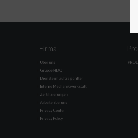
Firma
Pro
Über uns
PRO
Gruppe HDQ
Dienste im auftrag dritter
Interne Mechanikwerkstatt
Zertifizierungen
Arbeiten bei uns
Privacy Center
Privacy Policy